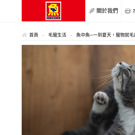
關於我們
首頁
毛寵生活
魚中魚─一到夏天，寵物就毛
-
-