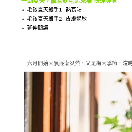
一到夏天，寵物就毛起來癢 快速導覽
毛孩夏天殺手1─熱衰竭
毛孩夏天殺手2─皮膚過敏
延伸閱讀
六月開始天氣逐漸炎熱，又是梅雨季節，這