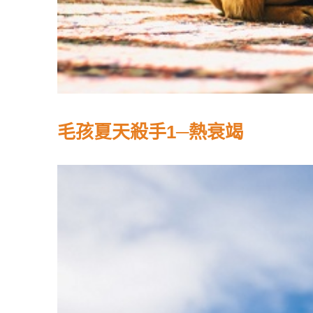
毛孩夏天殺手1─熱衰竭