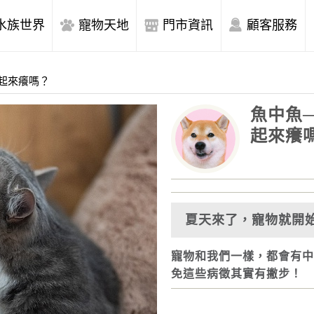
水族世界
寵物天地
門市資訊
顧客服務
起來癢嗎？
魚中魚
起來癢
夏天來了，寵物就開
寵物和我們一樣，都會有中
免這些病徵其實有撇步！