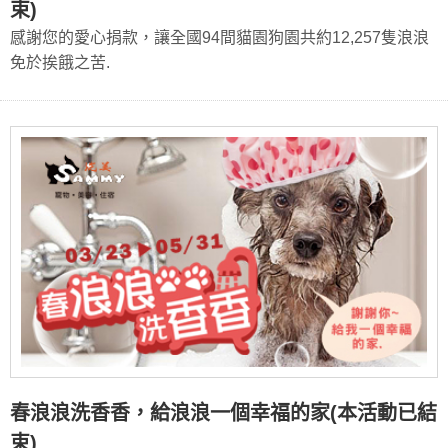
束)
感謝您的愛心捐款，讓全國94間貓園狗園共約12,257隻浪浪
免於挨餓之苦.
春浪浪洗香香，給浪浪一個幸福的家(本活動已結
束)