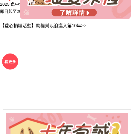
2025 魚中魚 【十年有誠・浪愛永恆❤️】
即日起至2026/1/18，全台魚中魚門市皆可認捐~
【愛心捐糧活動】助糧幫浪浪邁入第10年>>