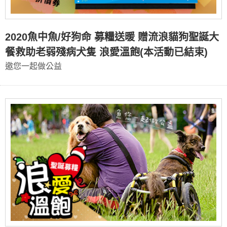
2020魚中魚/好狗命 募糧送暖 贈流浪貓狗聖誕大
餐救助老弱殘病犬隻 浪愛溫飽(本活動已結束)
邀您一起做公益