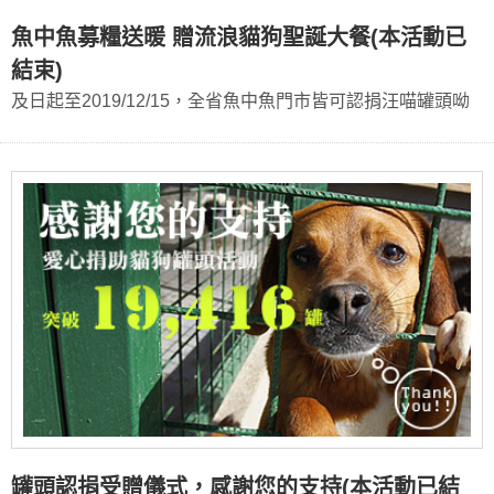
魚中魚募糧送暖 贈流浪貓狗聖誕大餐(本活動已
結束)
及日起至2019/12/15，全省魚中魚門市皆可認捐汪喵罐頭呦
罐頭認捐受贈儀式，感謝您的支持(本活動已結