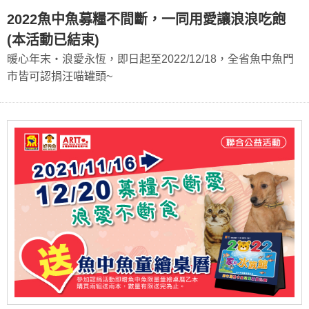
2022魚中魚募糧不間斷，一同用愛讓浪浪吃飽
(本活動已結束)
暖心年末‧浪愛永恆，即日起至2022/12/18，全省魚中魚門
市皆可認捐汪喵罐頭~