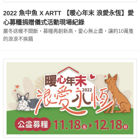
2022 魚中魚 X ARTT 【暖心年末 浪愛永恆】愛
心募糧捐贈儀式活動現場紀錄
嚴冬送暖不間斷，募糧再創新高，愛心無止盡，讓約10萬隻
的浪浪不挨餓