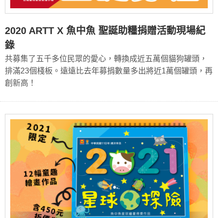
2020 ARTT X 魚中魚 聖誕助糧捐贈活動現場紀
錄
共募集了五千多位民眾的愛心，轉換成近五萬個貓狗罐頭，
排滿23個棧板。遠遠比去年募捐數量多出將近1萬個罐頭，再
創新高！