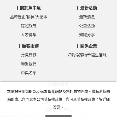
關於魚中魚
最新活動
品牌歷史/精神/大紀事
最新消息
媒體報導
公益活動
人才募集
知識分享
顧客服務
關係企業
常見問題
好狗命寵物幸福生活城
聯繫我們
中獎名單
網站聲明
本網站使用您的Cookie於優化網站及您的購物經驗。繼續瀏覽網
隱私權政策
站即表示您同意本公司隱私權政策，您可至隱私權政策了解詳細
資訊。
電腦版
/
手機版