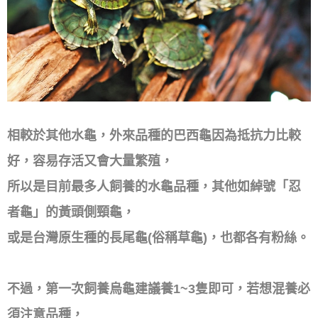
相較於其他水龜，外來品種的巴西龜因為抵抗力比較
好，容易存活又會大量繁殖，
所以是目前最多人飼養的水龜品種，其他如綽號「忍
者龜」的黃頭側頸龜，
或是台灣原生種的長尾龜(俗稱草龜)，也都各有粉絲。
不過，第一次飼養烏龜建議養1~3隻即可，若想混養必
須注意品種，