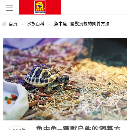
首頁
水族百科
魚中魚─靈獸烏龜的飼養方法
-
-
魚中魚─靈獸烏龜的飼養方