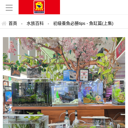
首頁
水族百科
初級養魚必勝tips - 魚缸篇(上集)
-
-