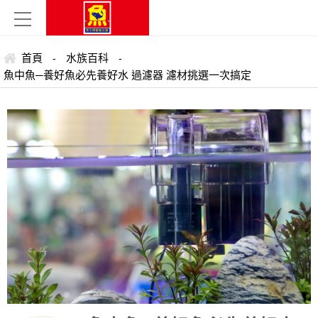
首頁
水族百科
-
-
魚中魚─養好魚必先養好水 過濾器 濾材挑選一次搞定