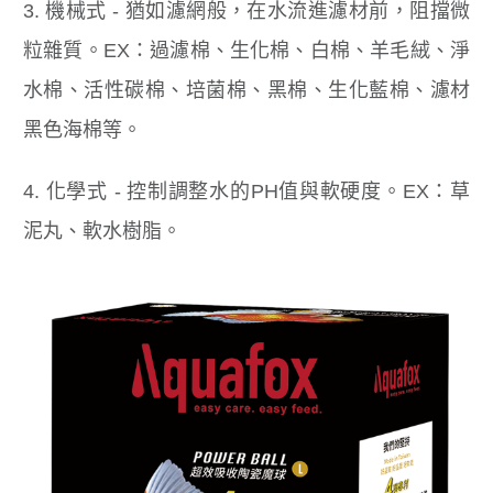
3. 機械式 - 猶如濾網般，在水流進濾材前，阻擋微
粒雜質。EX：過濾棉、生化棉、白棉、羊毛絨、淨
水棉、活性碳棉、培菌棉、黑棉、生化藍棉、濾材
黑色海棉等。
4. 化學式 - 控制調整水的PH值與軟硬度。EX：草
泥丸、軟水樹脂。